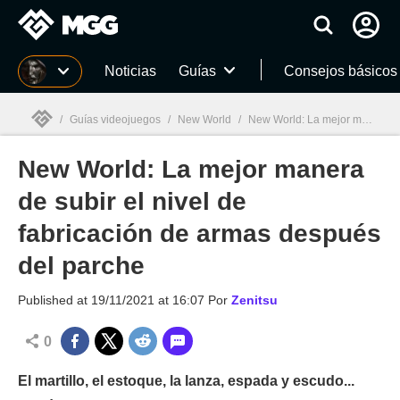
MGG
Noticias
Guías
Consejos básicos
/
Guías videojuegos
/
New World
/
New World: La mejor manera de subir el nivel de fabricación de armas después del parche
New World: La mejor manera
MGG

de subir el nivel de
fabricación de armas después
del parche
Published at
19/11/2021 at 16:07
Por
Zenitsu
0
El martillo, el estoque, la lanza, espada y escudo...