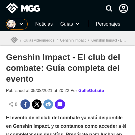
MGG
Noticias
Guías
Personajes
/
Guías videojuegos
/
Genshin Impact
/
Genshin Impact - El club del combate: Guía completa del evento
Genshin Impact - El club del
MGG

combate: Guía completa del
evento
Published at
05/09/2021 at 20:22
Por
GalleGutsito
0
El evento de el club del combate ya está disponible
en Genshin Impact, y te contamos como acceder a él
y completar sus desafíos. Prepárate para luchar en