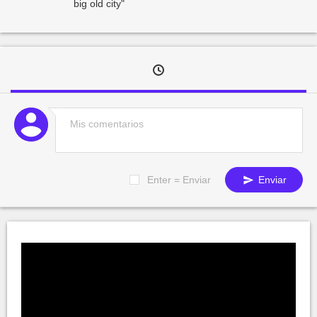
big old city"
Enter = Enviar
Enviar