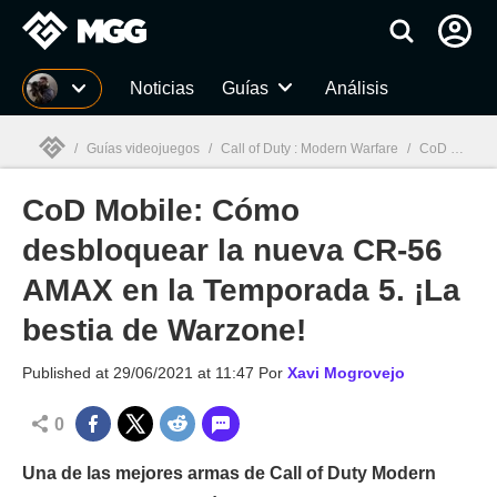
MGG
Noticias
Guías
Análisis
/
Guías videojuegos
/
Call of Duty : Modern Warfare
/
CoD Mobile: Cómo desbloquear la nueva CR-56 AMAX en la Temporada 5. ¡La bestia de Warzone!
CoD Mobile: Cómo
MGG

desbloquear la nueva CR-56
AMAX en la Temporada 5. ¡La
bestia de Warzone!
Published at
29/06/2021 at 11:47
Por
Xavi Mogrovejo
0
Una de las mejores armas de Call of Duty Modern