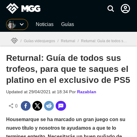
MGG
Noticias
Guías
/
Guías videojuegos
/
Returnal
/
Returnal: Guía de todos sus trofeos, para que te saques el platino en el exclusivo de PS5
Returnal: Guía de todos sus
MGG

trofeos, para que te saques el
platino en el exclusivo de PS5
Updated at
29/04/2021 at 18:34
Por
Razablan
0
Housemarque se ha marcado un gran juego con su
nuevo título y nosotros te ayudamos a que te lo
termines enterito. Necesitarás un buen puñado de