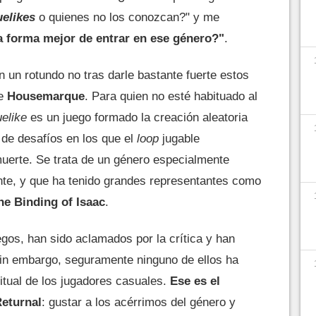
uelikes
o quienes no los conozcan?" y me
a forma mejor de entrar en ese género?"
.
un rotundo no tras darle bastante fuerte estos
de
Housemarque
. Para quien no esté habituado al
uelike
es un juego formado la creación aleatoria
 de desafíos en los que el
loop
jugable
erte. Se trata de un género especialmente
ente, y que ha tenido grandes representantes como
he Binding of Isaac
.
gos, han sido aclamados por la crítica y han
Sin embargo, seguramente ninguno de ellos ha
itual de los jugadores casuales.
Ese es el
Returnal
: gustar a los acérrimos del género y