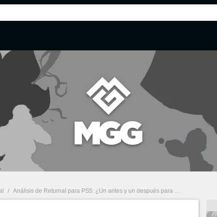
al
/
Análisis de Returnal para PS5: ¿Un antes y un después para el género?