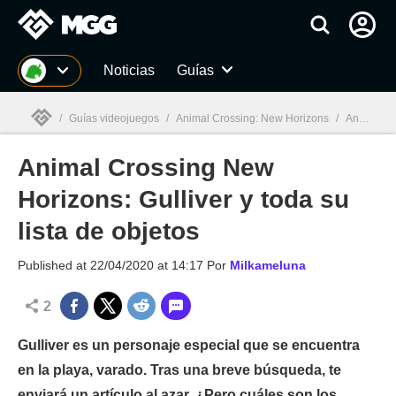
MGG
Noticias
Guías
/
Guías videojuegos
/
Animal Crossing: New Horizons
/
Animal Crossing New Horizons: Gulliver y toda su lista de objetos
Animal Crossing New
MGG

Horizons: Gulliver y toda su
lista de objetos
Published at
22/04/2020 at 14:17
Por
Milkameluna
2
Gulliver es un personaje especial que se encuentra
en la playa, varado. Tras una breve búsqueda, te
enviará un artículo al azar. ¿Pero cuáles son los