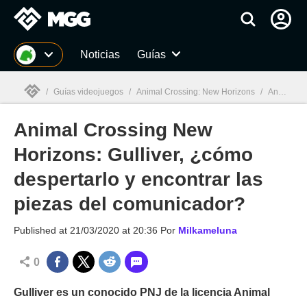
MGG
Noticias
Guías
/
Guías videojuegos
/
Animal Crossing: New Horizons
/
Animal Crossing New Horizons: Gulliver, ¿cómo despertarlo y encontrar las piezas del comunicador?
Animal Crossing New
MGG

Horizons: Gulliver, ¿cómo
despertarlo y encontrar las
piezas del comunicador?
Published at
21/03/2020 at 20:36
Por
Milkameluna
0
Gulliver es un conocido PNJ de la licencia Animal