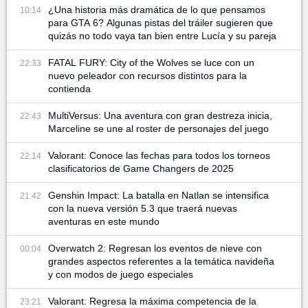
¿Una historia más dramática de lo que pensamos
10:14
para GTA 6? Algunas pistas del tráiler sugieren que
quizás no todo vaya tan bien entre Lucía y su pareja
FATAL FURY: City of the Wolves se luce con un
22:33
nuevo peleador con recursos distintos para la
contienda
MultiVersus: Una aventura con gran destreza inicia,
22:43
Marceline se une al roster de personajes del juego
Valorant: Conoce las fechas para todos los torneos
22:14
clasificatorios de Game Changers de 2025
Genshin Impact: La batalla en Natlan se intensifica
21:42
con la nueva versión 5.3 que traerá nuevas
aventuras en este mundo
Overwatch 2: Regresan los eventos de nieve con
00:04
grandes aspectos referentes a la temática navideña
y con modos de juego especiales
Valorant: Regresa la máxima competencia de la
23:21