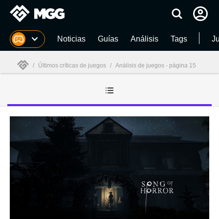
MGG
Noticias
Guías
Análisis
Tags
J
/
Últimos críticas de juegos
/
Análisis de juegos - página 15
MGG
