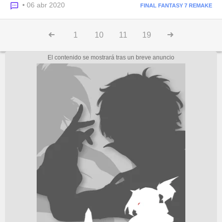
• 06 abr 2020
FINAL FANTASY 7 REMAKE
1
10
11
19