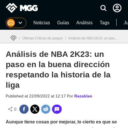
MGG
Noticias
Guías
Análisis
Tags
J
/
Últimas Críticas de juegos
/
Análisis de NBA 2K23: un paso en la buena dirección respetando la historia de la liga
Análisis de NBA 2K23: un
MGG

paso en la buena dirección
respetando la historia de la
liga
Published at
22/09/2022 at 12:17
Por
Razablan
0
Aunque tiene cosas por mejorar, lo cierto es que se