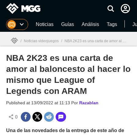
MGG
Noticias
Guías
Análisis
Tags
J
/
Noticias videojuegos
/
NBA 2K23 es una carta de amor al baloncesto al hacer lo mismo que League of Legends con ARAM
NBA 2K23 es una carta de
MGG

amor al baloncesto al hacer lo
mismo que League of
Legends con ARAM
Published at
13/09/2022 at 11:13
Por
Razablan
0
Una de las novedades de la entrega de este año de