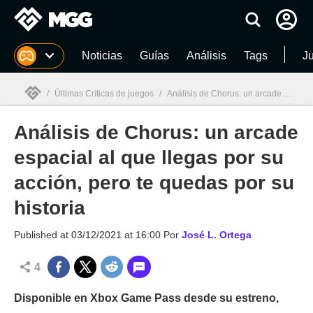
MGG
Noticias
Guías
Análisis
Tags
J
/
Últimas Críticas de juegos
/
Análisis de Chorus: un arcade espacial al que llegas por su acción, pero te quedas por su historia
Análisis de Chorus: un arcade
MGG

espacial al que llegas por su
acción, pero te quedas por su
historia
Published at
03/12/2021 at 16:00
Por
José L. Ortega
4
Disponible en Xbox Game Pass desde su estreno,