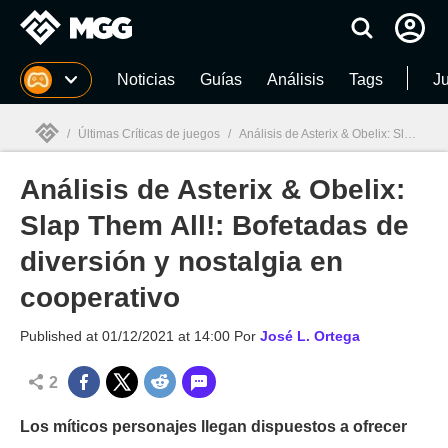
MGG
Noticias
Guías
Análisis
Tags
J
/
Últimas Críticas de juegos
/
Análisis de Asterix & Obelix: Slap Them All!: Bofetadas de diversión y nostalgia en cooperativo
Análisis de Asterix & Obelix:
MGG

Slap Them All!: Bofetadas de
diversión y nostalgia en
cooperativo
Published at
01/12/2021 at 14:00
Por
José L. Ortega
2
Los míticos personajes llegan dispuestos a ofrecer