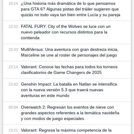
¿Una historia más dramática de lo que pensamos
10:14
para GTA 6? Algunas pistas del tráiler sugieren que
quizás no todo vaya tan bien entre Lucía y su pareja
FATAL FURY: City of the Wolves se luce con un
22:33
nuevo peleador con recursos distintos para la
contienda
MultiVersus: Una aventura con gran destreza inicia,
22:43
Marceline se une al roster de personajes del juego
Valorant: Conoce las fechas para todos los torneos
22:14
clasificatorios de Game Changers de 2025
Genshin Impact: La batalla en Natlan se intensifica
21:42
con la nueva versión 5.3 que traerá nuevas
aventuras en este mundo
Overwatch 2: Regresan los eventos de nieve con
00:04
grandes aspectos referentes a la temática navideña
y con modos de juego especiales
Valorant: Regresa la máxima competencia de la
23:21