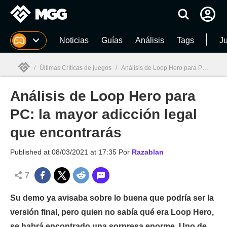
MGG
Noticias
Guías
Análisis
Tags
J
/
Últimas Críticas de juegos
/
Análisis de Loop Hero para PC: la mayor adicción legal que encontrarás
Análisis de Loop Hero para
MGG

PC: la mayor adicción legal
que encontrarás
Published at
08/03/2021 at 17:35
Por
Razablan
7
Su demo ya avisaba sobre lo buena que podría ser la
versión final, pero quien no sabía qué era Loop Hero,
se habrá encontrado una sorpresa enorme. Uno de