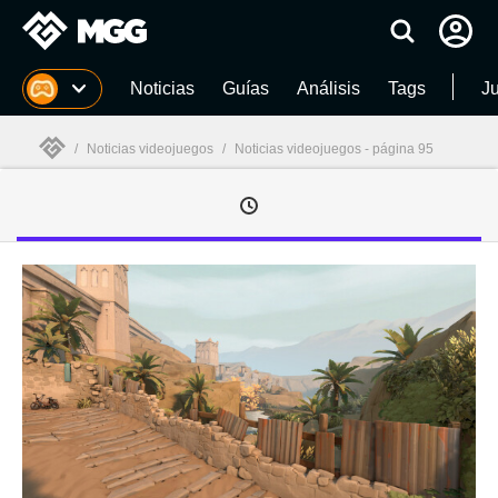
MGG
Noticias
Guías
Análisis
Tags
J
/
Noticias videojuegos
/
Noticias videojuegos - página 95
MGG
