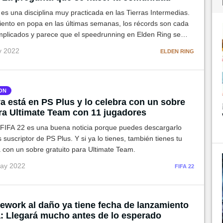
es una disciplina muy practicada en las Tierras Intermedias.
viento en popa en las últimas semanas, los récords son cada
plicados y parece que el speedrunning en Elden Ring se
do sin fuerza. ¿Por qué?
y 2022
ELDEN RING
ON
a está en PS Plus y lo celebra con un sobre
ara Ultimate Team con 11 jugadores
s FIFA 22 es una buena noticia porque puedes descargarlo
s suscriptor de PS Plus. Y si ya lo tienes, también tienes tu
con un sobre gratuito para Ultimate Team.
may 2022
FIFA 22
rework al daño ya tiene fecha de lanzamiento
va: Llegará mucho antes de lo esperado