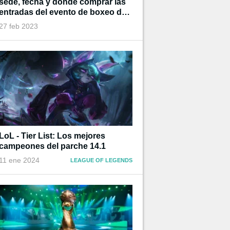
sede, fecha y donde comprar las
entradas del evento de boxeo de
Ibai
27 feb 2023
LoL - Tier List: Los mejores
campeones del parche 14.1
11 ene 2024
LEAGUE OF LEGENDS