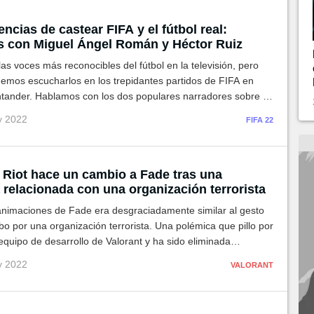
encias de castear FIFA y el fútbol real:
 con Miguel Ángel Román y Héctor Ruiz
as voces más reconocibles del fútbol en la televisión, pero
emos escucharlos en los trepidantes partidos de FIFA en
tander. Hablamos con los dos populares narradores sobre su
os sectores y sobre el futuro de los esports.
y 2022
FIFA 22
: Riot hace un cambio a Fade tras una
 relacionada con una organización terrorista
animaciones de Fade era desgraciadamente similar al gesto
bo por una organización terrorista. Una polémica que pillo por
equipo de desarrollo de Valorant y ha sido eliminada
a pequeña actualización.
y 2022
VALORANT