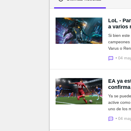
MGG

LoL - Pa
a varios
Si bien est
campeones b
Varus o Ren
esta actuali
• 04 ma
preparando 
EA ya es
confirma
Ya se puede
active como
uno de los 
• 04 ma