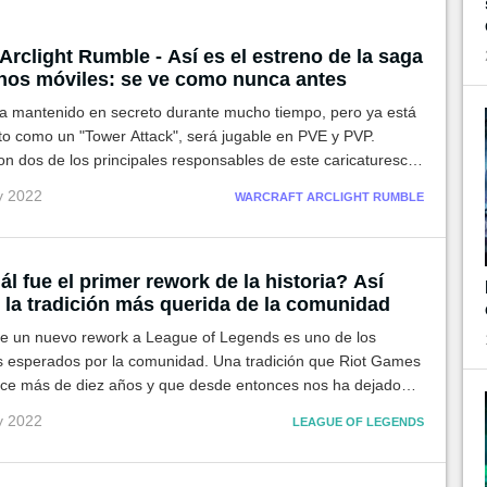
Arclight Rumble - Así es el estreno de la saga
onos móviles: se ve como nunca antes
 ha mantenido en secreto durante mucho tiempo, pero ya está
to como un "Tower Attack", será jugable en PVE y PVP.
n dos de los principales responsables de este caricaturesco
respondemos a todas las preguntas que te haya dejado su
y 2022
WARCRAFT ARCLIGHT RUMBLE
.
l fue el primer rework de la historia? Así
la tradición más querida de la comunidad
de un nuevo rework a League of Legends es uno de los
 esperados por la comunidad. Una tradición que Riot Games
e más de diez años y que desde entonces nos ha dejado
actualizaciones completas a viejos personajes.
y 2022
LEAGUE OF LEGENDS