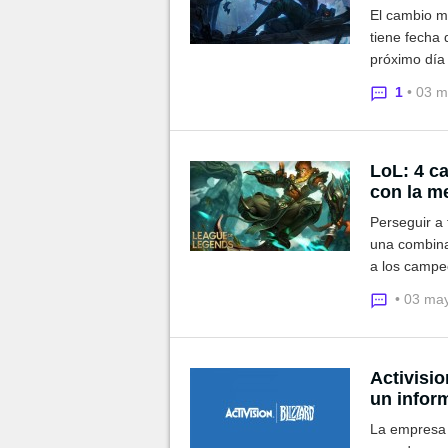
El cambio m
tiene fecha 
próximo día 
del daño co
1
• 03 
LoL: 4 c
con la m
Perseguir a 
una combina
a los campe
locos a tus 
• 03 ma
Activisio
un infor
La empresa 