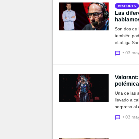
ESPORTS
Las difer
hablamos
Son dos de l
también pod
eLaLiga San
papel en amb
• 03 ma
Valorant
polémica
Una de las 
llevado a ca
sorpresa al 
mediante un
• 03 ma