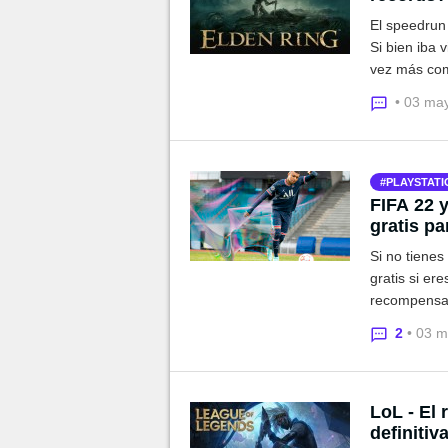
El speedrun 
Si bien iba 
vez más com
está quedan
• 03 ma
PLAYSTATI
FIFA 22 y
gratis p
Si no tiene
gratis si ere
recompensa 
2
• 03 
LoL - El 
definiti