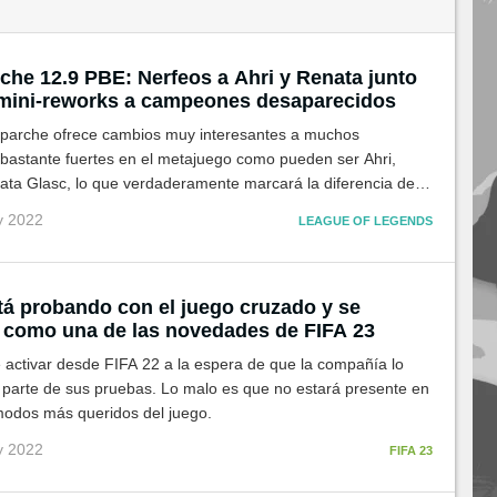
rche 12.9 PBE: Nerfeos a Ahri y Renata junto
 mini-reworks a campeones desaparecidos
e parche ofrece cambios muy interesantes a muchos
astante fuertes en el metajuego como pueden ser Ahri,
ata Glasc, lo que verdaderamente marcará la diferencia de
zación serán los numerosos Mini-Reworks que Riot lleva
y 2022
LEAGUE OF LEGENDS
desde hace varias semanas
tá probando con el juego cruzado y se
 como una de las novedades de FIFA 23
 activar desde FIFA 22 a la espera de que la compañía lo
 parte de sus pruebas. Lo malo es que no estará presente en
modos más queridos del juego.
y 2022
FIFA 23