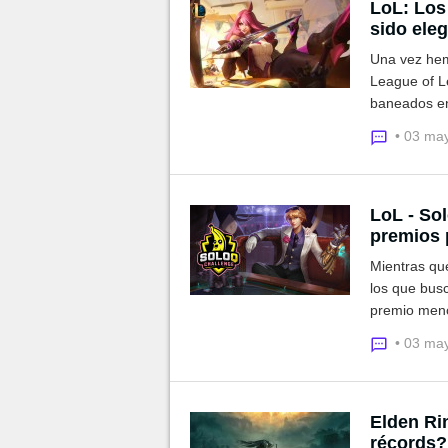
LoL: Los
sido eleg
Una vez hem
League of L
baneados en
profesionale
• 03 ma
LoL - So
premios 
Mientras qu
los que bus
premio menor
premios por
• 03 ma
Elden Rin
récords?