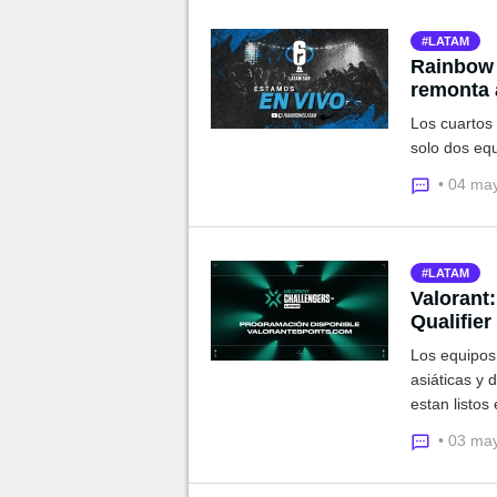
LATAM
Rainbow 
remonta 
Los cuartos 
solo dos equ
• 04 ma
LATAM
Valorant
Qualifie
Los equipos 
asiáticas y 
estan listos 
• 03 ma