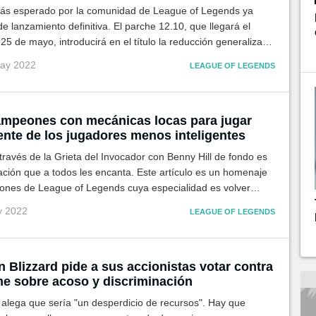
ás esperado por la comunidad de League of Legends ya
de lanzamiento definitiva. El parche 12.10, que llegará el
25 de mayo, introducirá en el título la reducción generalizada
n un gran rework que también afectará a las curaciones.
may 2022
LEAGUE OF LEGENDS
ampeones con mecánicas locas para jugar
ente de los jugadores menos inteligentes
través de la Grieta del Invocador con Benny Hill de fondo es
ción que a todos les encanta. Este artículo es un homenaje
ones de League of Legends cuya especialidad es volver
oponentes.
y 2022
LEAGUE OF LEGENDS
n Blizzard pide a sus accionistas votar contra
me sobre acoso y discriminación
alega que sería "un desperdicio de recursos". Hay que