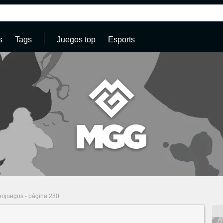
s
Tags
Juegos top
Esports
deojuegos - página 280