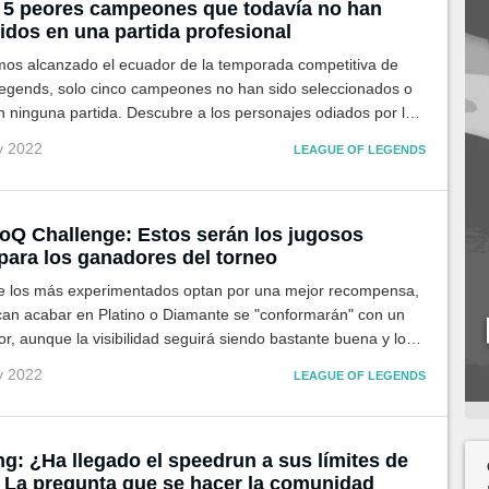
 5 peores campeones que todavía no han
idos en una partida profesional
os alcanzado el ecuador de la temporada competitiva de
egends, solo cinco campeones no han sido seleccionados o
 ninguna partida. Descubre a los personajes odiados por los
s que han quedado en el olvido.
y 2022
LEAGUE OF LEGENDS
loQ Challenge: Estos serán los jugosos
para los ganadores del torneo
e los más experimentados optan por una mejor recompensa,
can acabar en Platino o Diamante se "conformarán" con un
, aunque la visibilidad seguirá siendo bastante buena y los
 posición siempre es bienvenido
y 2022
LEAGUE OF LEGENDS
g: ¿Ha llegado el speedrun a sus límites de
 La pregunta que se hacer la comunidad