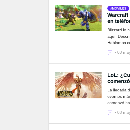
MOVILES
Warcraft 
en teléf
Blizzard lo
aquí. Descri
Hablamos co
proyecto y 
• 03 ma
primer tráiler
LoL: ¿Cuá
comenzó 
La llegada 
eventos más
comenzó hac
con más 35 
• 03 ma