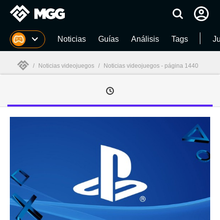
MGG
Noticias
Guías
Análisis
Tags
J
/
Noticias videojuegos
/
Noticias videojuegos - página 1440
MGG
