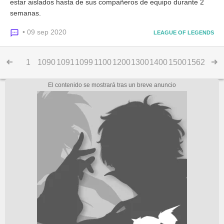
estar aislados hasta de sus compañeros de equipo durante 2
semanas.
• 09 sep 2020
LEAGUE OF LEGENDS
1
1090
1091
1099
1100
1200
1300
1400
1500
1562