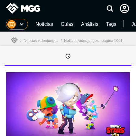
MGG
Noticias
Guías
Análisis
Tags
J
/
Noticias videojuegos
/
Noticias videojuegos - página 1091
MGG
