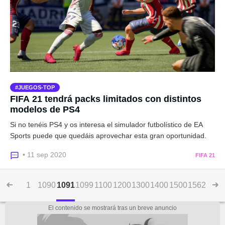
JUEGOS-TOP
FIFA 21 tendrá packs limitados con distintos
modelos de PS4
Si no tenéis PS4 y os interesa el simulador futbolístico de EA
Sports puede que quedáis aprovechar esta gran oportunidad.
• 11 sep 2020
FIFA 21
1
1090
1091
1099
1100
1200
1300
1400
1500
1562