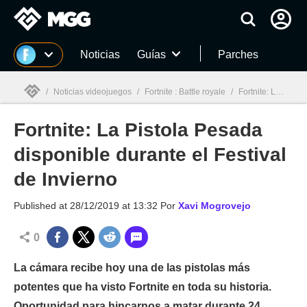
MGG
Noticias
Guías
Parches
/
Noticias videojuegos
/
Fortnite : Battle royale
/
Fortnite: La Pistola Pesada disponible durante el Festival de Invierno
Fortnite: La Pistola Pesada
MGG

disponible durante el Festival
de Invierno
Published at
28/12/2019 at 13:32
Por
Xavi Mogrovejo
0
La cámara recibe hoy una de las pistolas más
potentes que ha visto Fortnite en toda su historia.
Oportunidad para hincarnos a matar durante 24