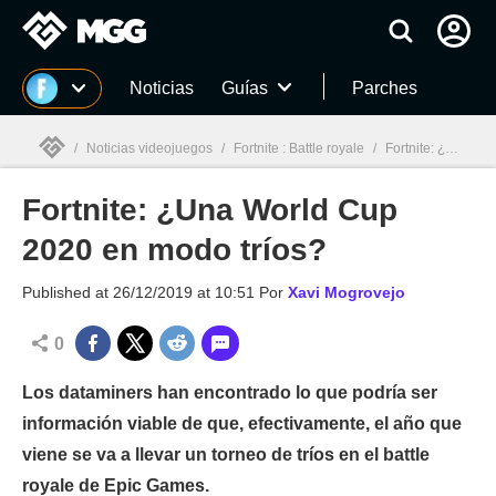
MGG
Noticias
Guías
Parches
/
Noticias videojuegos
/
Fortnite : Battle royale
/
Fortnite: ¿Una World Cup 2020 en modo tríos?
Fortnite: ¿Una World Cup
MGG

2020 en modo tríos?
Published at
26/12/2019 at 10:51
Por
Xavi Mogrovejo
0
Los dataminers han encontrado lo que podría ser
información viable de que, efectivamente, el año que
viene se va a llevar un torneo de tríos en el battle
royale de Epic Games.