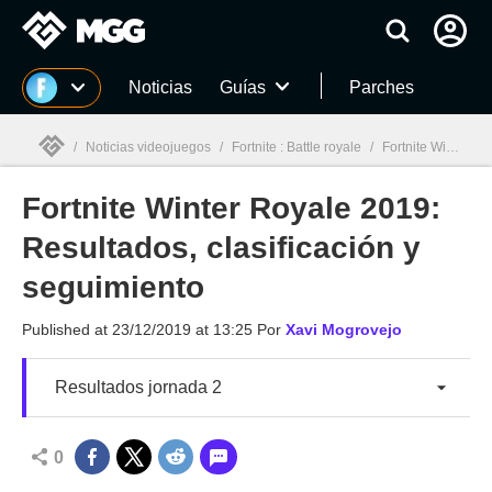
MGG
Noticias
Guías
Parches
/
Noticias videojuegos
/
Fortnite : Battle royale
/
Fortnite Winter Royale 2019: Resultados, clasificación y seguimiento
Fortnite Winter Royale 2019:
MGG

Resultados, clasificación y
seguimiento
Published at
23/12/2019 at 13:25
Por
Xavi Mogrovejo
Resultados jornada 2
0