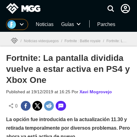
MGG
Noticias
Guías
Parches
/
Noticias videojuegos
/
Fortnite : Battle royale
/
Fortnite: La pantalla dividida vuelve a estar activa en PS4 y Xbox One
Fortnite: La pantalla dividida
MGG

vuelve a estar activa en PS4 y
Xbox One
Published at
19/12/2019 at 16:25
Por
Xavi Mogrovejo
0
La opción fue introducida en la actualización 11.30 y
retirada temporalmente por diversos problemas. Pero
ahora ya está activa de nuevo.