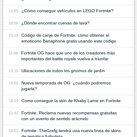
¿Cómo conseguir vehículos en LEGO Fortnite?
12:03
¿Dónde encontrar cuevas de lava?
10:58
Código de canje de Fortnite: cómo obtener el
15:19
emoticono Banaphone gratis usando este código
Fortnite OG hace que uno de los creadores más
11:08
importantes del battle royale vuelva a triunfar
Ubicaciones de todos los gnomos de jardín
15:10
Nueva temporada de OG: ¿cuándo podremos
16:02
jugarla?
Como conseguir la skin de Khaby Lame en Fortnite
16:19
Fortnite: Reclama nuevas recompensas gratuitas
12:42
con un evento de sentido arácnido
Fortnite: TheGrefg tendrá una nueva línea de skins
10:01
de temática futbolista