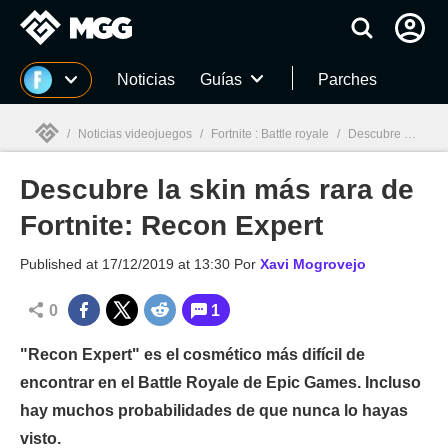
MGG
Noticias
Guías
Parches
/
Noticias videojuegos
/
Fortnite : Battle royale
/
Descubre la skin más rara de Fortnite: Recon Expert
Descubre la skin más rara de
MGG

Fortnite: Recon Expert
Published at
17/12/2019 at 13:30
Por
Xavi Mogrovejo
0
1
"Recon Expert" es el cosmético más difícil de
encontrar en el Battle Royale de Epic Games. Incluso
hay muchos probabilidades de que nunca lo hayas
visto.