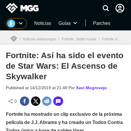
MGG
Noticias
Guías
Parches
/
Noticias videojuegos
/
Fortnite : Battle royale
/
Fortnite: Así ha sido el evento de Star Wars: El Ascenso de Skywalker
Fortnite: Así ha sido el evento
MGG

de Star Wars: El Ascenso de
Skywalker
Published at
14/12/2019 at 21:48
Por
Xavi Mogrovejo
0
Fortnite ha mostrado un clip exclusivo de la próxima
película de J.J. Abrams y ha creado un Todos Contra
Todos único a base de sables láser.