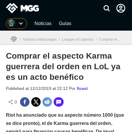
MGG
Noticias
Guías
/
Noticias videojuegos
/
League of Legends
/
Comprar el aspecto Karma guerrera del orden en LoL ya es un acto benéfico
Comprar el aspecto Karma
MGG

guerrera del orden en LoL ya
es un acto benéfico
Published at
12/12/2019 at 22:12
Por
Xcast
0
Riot ha anunciado que su aspecto número 1000 (que
se dice pronto), el de Karma guerrera del orden,
servirá para financiar causas benéficas. De igual