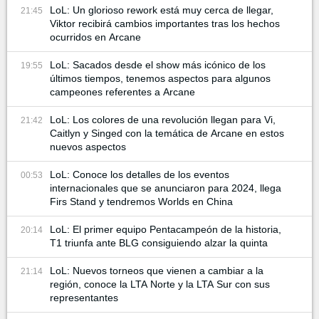
LoL: Un glorioso rework está muy cerca de llegar,
21:45
Viktor recibirá cambios importantes tras los hechos
ocurridos en Arcane
LoL: Sacados desde el show más icónico de los
19:55
últimos tiempos, tenemos aspectos para algunos
campeones referentes a Arcane
LoL: Los colores de una revolución llegan para Vi,
21:42
Caitlyn y Singed con la temática de Arcane en estos
nuevos aspectos
LoL: Conoce los detalles de los eventos
00:53
internacionales que se anunciaron para 2024, llega
Firs Stand y tendremos Worlds en China
LoL: El primer equipo Pentacampeón de la historia,
20:14
T1 triunfa ante BLG consiguiendo alzar la quinta
LoL: Nuevos torneos que vienen a cambiar a la
21:14
región, conoce la LTA Norte y la LTA Sur con sus
representantes