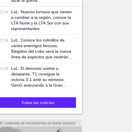
alzar la quinta
LoL: Nuevos torneos que vienen
21:14
a cambiar a la región, conoce la
LTA Norte y la LTA Sur con sus
representantes
LoL: Conoce los colmillos de
22:36
varios enemigos feroces,
Elegidos del Lobo será la nueva
línea de aspectos que vestirán a
Ambessa y Swain
LoL: El demonio vuelve a
17:43
desatarse, T1 consigue la
victoria 3-1 ante su némesis
GenG avanzando a la Gran
Final de Worlds 2024
Todas las noticias