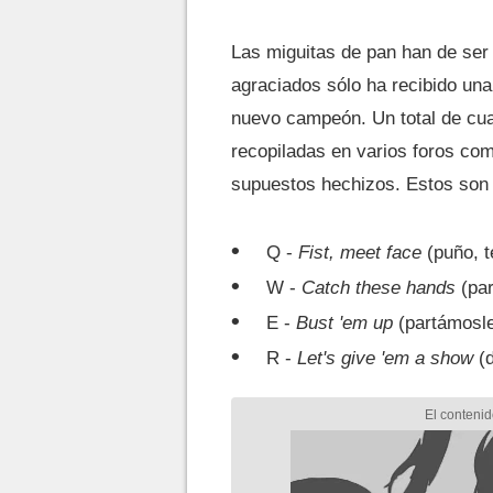
Las miguitas de pan han de ser
agraciados sólo ha recibido una 
nuevo campeón. Un total de cua
recopiladas en varios foros com
supuestos hechizos. Estos son
Q -
Fist, meet face
(puño, t
W -
Catch these hands
(par
E -
Bust 'em up
(partámosle
R -
Let's give 'em a show
(d