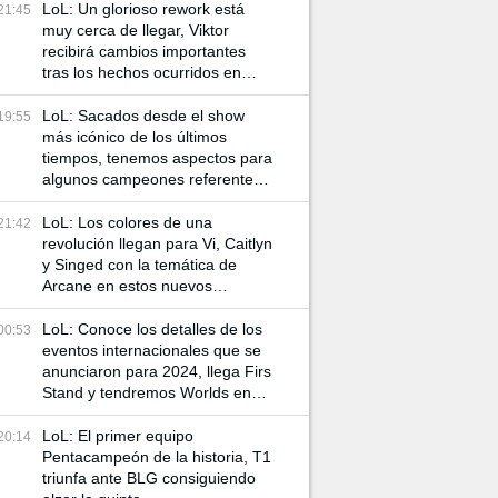
LoL: Un glorioso rework está
21:45
muy cerca de llegar, Viktor
recibirá cambios importantes
tras los hechos ocurridos en
Arcane
LoL: Sacados desde el show
19:55
más icónico de los últimos
tiempos, tenemos aspectos para
algunos campeones referentes
a Arcane
LoL: Los colores de una
21:42
revolución llegan para Vi, Caitlyn
y Singed con la temática de
Arcane en estos nuevos
aspectos
LoL: Conoce los detalles de los
00:53
eventos internacionales que se
anunciaron para 2024, llega Firs
Stand y tendremos Worlds en
China
LoL: El primer equipo
20:14
Pentacampeón de la historia, T1
triunfa ante BLG consiguiendo