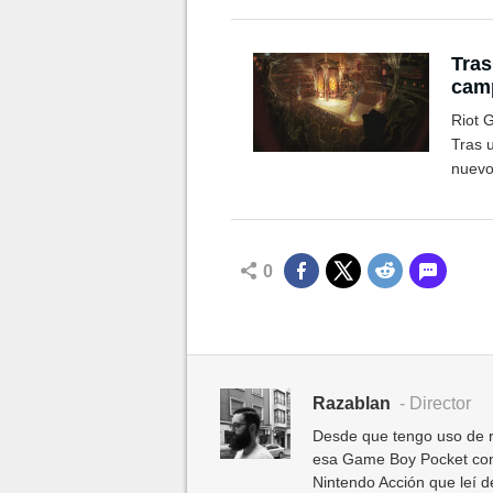
Tras
camp
mes
Riot 
Tras 
nuevo
0
Razablan
- Director
Desde que tengo uso de r
esa Game Boy Pocket con
Nintendo Acción que leí 