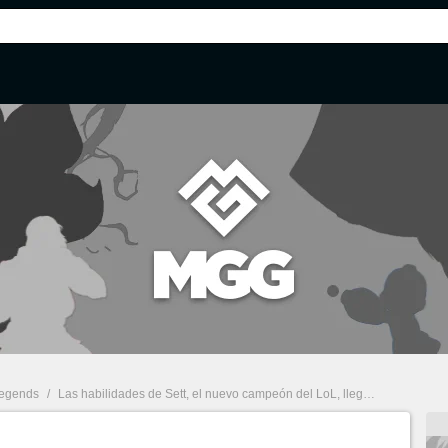
Legends
/
Las habilidades de Sett, el nuevo campeón del LoL, llegan por email a varios jugadores