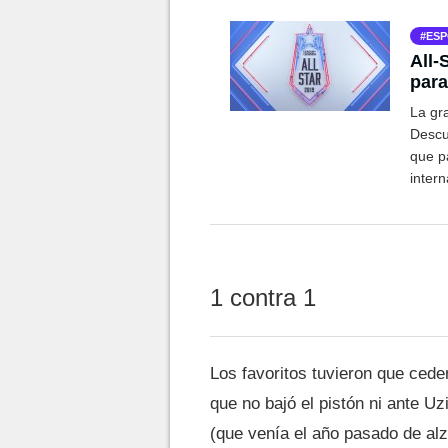
ESP
All-
para
La gr
Descu
que p
inter
esport
1 contra 1
Los favoritos tuvieron que cede
que no bajó el pistón ni ante Uz
(que venía el año pasado de alz