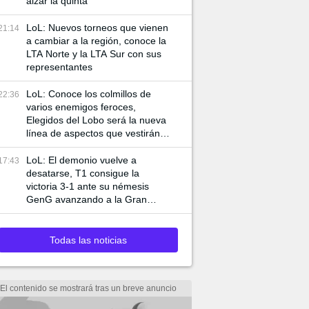
alzar la quinta
LoL: Nuevos torneos que vienen
21:14
a cambiar a la región, conoce la
LTA Norte y la LTA Sur con sus
representantes
LoL: Conoce los colmillos de
22:36
varios enemigos feroces,
Elegidos del Lobo será la nueva
línea de aspectos que vestirán a
Ambessa y Swain
LoL: El demonio vuelve a
17:43
desatarse, T1 consigue la
victoria 3-1 ante su némesis
GenG avanzando a la Gran
Final de Worlds 2024
Todas las noticias