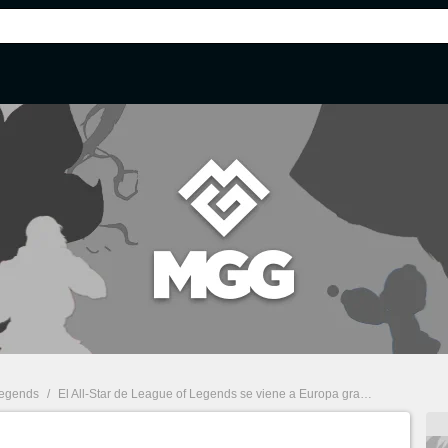
Legends
/
El All-Star de League of Legends se viene a Europa gracias a Bwipo