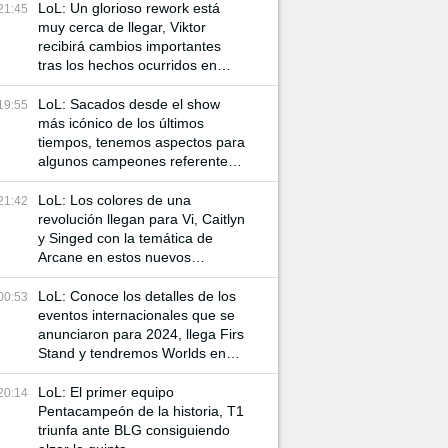
LoL: Un glorioso rework está
21:45
muy cerca de llegar, Viktor
recibirá cambios importantes
tras los hechos ocurridos en
Arcane
LoL: Sacados desde el show
19:55
más icónico de los últimos
tiempos, tenemos aspectos para
algunos campeones referentes
a Arcane
LoL: Los colores de una
21:42
revolución llegan para Vi, Caitlyn
y Singed con la temática de
Arcane en estos nuevos
aspectos
LoL: Conoce los detalles de los
00:53
eventos internacionales que se
anunciaron para 2024, llega Firs
Stand y tendremos Worlds en
China
LoL: El primer equipo
20:14
Pentacampeón de la historia, T1
triunfa ante BLG consiguiendo