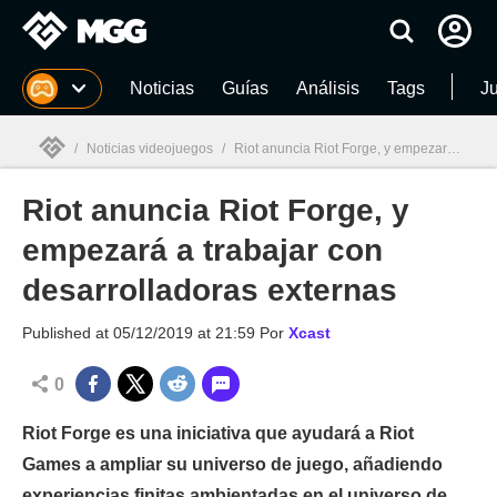
MGG
Noticias
Guías
Análisis
Tags
J
/
Noticias videojuegos
/
Riot anuncia Riot Forge, y empezará a trabajar con desarrolladoras externas
Riot anuncia Riot Forge, y
MGG

empezará a trabajar con
desarrolladoras externas
Published at
05/12/2019 at 21:59
Por
Xcast
0
Riot Forge es una iniciativa que ayudará a Riot
Games a ampliar su universo de juego, añadiendo
experiencias finitas ambientadas en el universo de