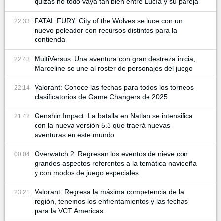
quizás no todo vaya tan bien entre Lucía y su pareja
FATAL FURY: City of the Wolves se luce con un
22:33
nuevo peleador con recursos distintos para la
contienda
MultiVersus: Una aventura con gran destreza inicia,
22:43
Marceline se une al roster de personajes del juego
Valorant: Conoce las fechas para todos los torneos
22:14
clasificatorios de Game Changers de 2025
Genshin Impact: La batalla en Natlan se intensifica
21:42
con la nueva versión 5.3 que traerá nuevas
aventuras en este mundo
Overwatch 2: Regresan los eventos de nieve con
00:04
grandes aspectos referentes a la temática navideña
y con modos de juego especiales
Valorant: Regresa la máxima competencia de la
23:21
región, tenemos los enfrentamientos y las fechas
para la VCT Americas