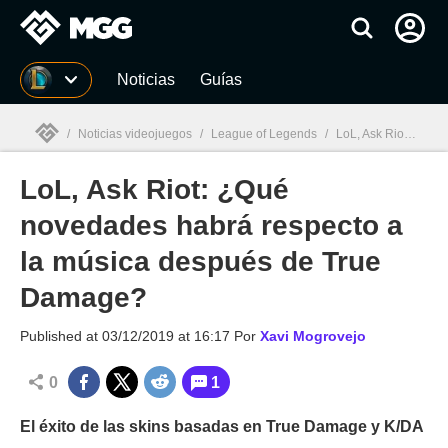
MGG
Noticias
Guías
/
Noticias videojuegos
/
League of Legends
/
LoL, Ask Riot: ¿Qué novedades habrá respecto a la música después de True Damage?
LoL, Ask Riot: ¿Qué
MGG

novedades habrá respecto a
la música después de True
Damage?
Published at
03/12/2019 at 16:17
Por
Xavi Mogrovejo
0
1
El éxito de las skins basadas en True Damage y K/DA