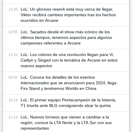
LoL: Un glorioso rework está muy cerca de llegar,
21:45
Viktor recibirá cambios importantes tras los hechos
ocurridos en Arcane
LoL: Sacados desde el show más icónico de los
19:55
últimos tiempos, tenemos aspectos para algunos
campeones referentes a Arcane
LoL: Los colores de una revolución llegan para Vi,
21:42
Caitlyn y Singed con la temática de Arcane en estos
nuevos aspectos
LoL: Conoce los detalles de los eventos
00:53
internacionales que se anunciaron para 2024, llega
Firs Stand y tendremos Worlds en China
LoL: El primer equipo Pentacampeón de la historia,
20:14
T1 triunfa ante BLG consiguiendo alzar la quinta
LoL: Nuevos torneos que vienen a cambiar a la
21:14
región, conoce la LTA Norte y la LTA Sur con sus
representantes