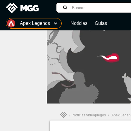
MGG
Apex Legends
Noticias
Guías
The Legend of Zelda: Tears of the Kingdom
/
Noticias videojuegos
/
Apex Legen