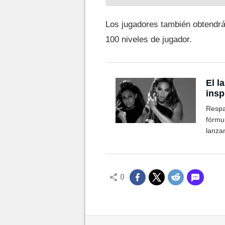
Los jugadores también obtendrá
100 niveles de jugador.
El l
insp
Respa
fórmul
lanza
0