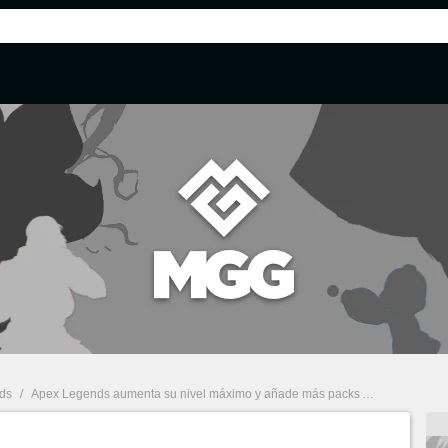
ds
/
Apex Legends aumenta su nivel máximo y añade más packs Apex