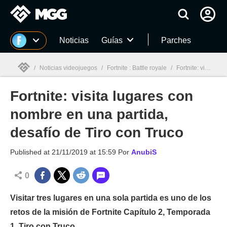
MGG
Noticias
Guías
Parches
/
Noticias videojuegos
/
Fortnite : Battle royale
/
Fortnite: visita lugares con nombre en una partida, desafío de Tiro con Truco
Fortnite: visita lugares con
MGG

nombre en una partida,
desafío de Tiro con Truco
Published at
21/11/2019 at 15:59
Por
AnubiS
0
Visitar tres lugares en una sola partida es uno de los
retos de la misión de Fortnite Capítulo 2, Temporada
1, Tiro con Truco.