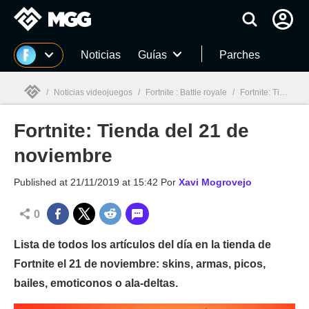
MGG
Noticias
Guías
Parches
/
Noticias videojuegos
/
Fortnite : Battle royale
/
Fortnite: Tienda del 21 de noviembre
Fortnite: Tienda del 21 de
MGG

noviembre
Published at
21/11/2019 at 15:42
Por
Xavi Mogrovejo
0
Lista de todos los artículos del día en la tienda de
Fortnite el 21 de noviembre: skins, armas, picos,
bailes, emoticonos o ala-deltas.