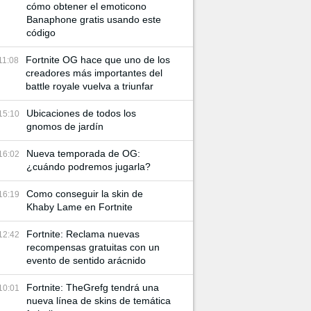
cómo obtener el emoticono
Banaphone gratis usando este
código
Fortnite OG hace que uno de los
11:08
creadores más importantes del
battle royale vuelva a triunfar
Ubicaciones de todos los
15:10
gnomos de jardín
Nueva temporada de OG:
16:02
¿cuándo podremos jugarla?
Como conseguir la skin de
16:19
Khaby Lame en Fortnite
Fortnite: Reclama nuevas
12:42
recompensas gratuitas con un
evento de sentido arácnido
Fortnite: TheGrefg tendrá una
10:01
nueva línea de skins de temática