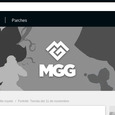
Parches
ttle royale
/
Fortnite: Tienda del 11 de noviembre