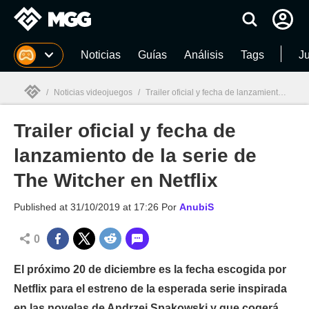
MGG
Noticias
Guías
Análisis
Tags
J
/
Noticias videojuegos
/
Trailer oficial y fecha de lanzamiento de la serie de The Witcher en Netflix
Trailer oficial y fecha de
MGG

lanzamiento de la serie de
The Witcher en Netflix
Published at
31/10/2019 at 17:26
Por
AnubiS
0
El próximo 20 de diciembre es la fecha escogida por
Netflix para el estreno de la esperada serie inspirada
en las novelas de Andrzej Spakowski y que cogerá