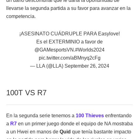
un daño descomunal que le daría la oportunidad de
llevarse la segunda partida a su favor para avanzar en la
competencia.
¡ASESINATO CUÁDRUPLE PARA Easylove!
Es el EXTERMINIO a favor de
@GAMesportsVN
.
#Worlds2024
pic.twitter.com/aBMnyq2cFg
— LLA (@LLA)
September 26, 2024
100T VS R7
En la segunda serie tenemos a
100 Thieves
enfrentando
a
R7
en un primer juego donde el equipo de NA mostraba
a un Hwei en manos de
Quid
que tenía bastante impacto