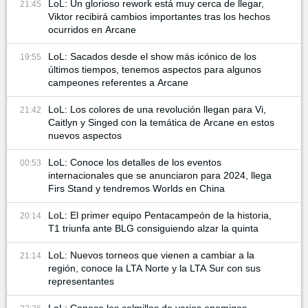
LoL: Un glorioso rework está muy cerca de llegar,
21:45
Viktor recibirá cambios importantes tras los hechos
ocurridos en Arcane
LoL: Sacados desde el show más icónico de los
19:55
últimos tiempos, tenemos aspectos para algunos
campeones referentes a Arcane
LoL: Los colores de una revolución llegan para Vi,
21:42
Caitlyn y Singed con la temática de Arcane en estos
nuevos aspectos
LoL: Conoce los detalles de los eventos
00:53
internacionales que se anunciaron para 2024, llega
Firs Stand y tendremos Worlds en China
LoL: El primer equipo Pentacampeón de la historia,
20:14
T1 triunfa ante BLG consiguiendo alzar la quinta
LoL: Nuevos torneos que vienen a cambiar a la
21:14
región, conoce la LTA Norte y la LTA Sur con sus
representantes
LoL: Conoce los colmillos de varios enemigos