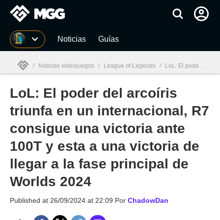
MGG
Noticias
Guías
/
Noticias videojuegos
/
League of Legends
/
LoL: El poder del arcoíris triunfa en un internacional, R7 consigue una victoria ante 100T y esta a una victoria de llegar a la fase principal de Worlds 2024
LoL: El poder del arcoíris
MGG

triunfa en un internacional, R7
consigue una victoria ante
100T y esta a una victoria de
llegar a la fase principal de
Worlds 2024
Published at
26/09/2024 at 22:09
Por
ChadowDan