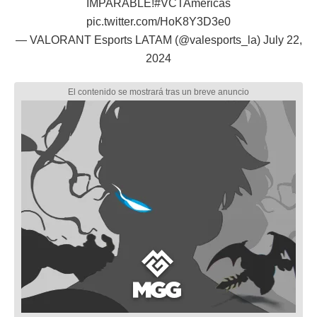
IMPARABLE!
#VCTAmericas
pic.twitter.com/HoK8Y3D3e0
— VALORANT Esports LATAM (@valesports_la)
July 22,
2024