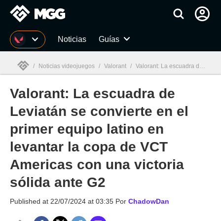
MGG
Noticias
Guías
/
Noticias videojuegos
/
Valorant
/
Valorant: La escuadra de Leviatán se convierte en el primer equipo latino en levantar la copa de VCT Americas con una victoria sólida ante G2
Valorant: La escuadra de
MGG

Leviatán se convierte en el
primer equipo latino en
levantar la copa de VCT
Americas con una victoria
sólida ante G2
Published at
22/07/2024 at 03:35
Por
ChadowDan