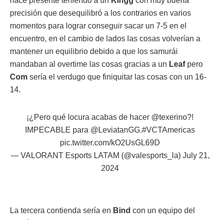
hace presente teniendo a un
Kingg
con muy buena
precisión que desequilibró a los contrarios en varios
momentos para lograr conseguir sacar un 7-5 en el
encuentro, en el cambio de lados las cosas volverían a
mantener un equilibrio debido a que los samurái
mandaban al overtime las cosas gracias a un
Leaf
pero
Com
sería el verdugo que finiquitar las cosas con un 16-
14.
¡¿Pero qué locura acabas de hacer
@texerino
?!
IMPECABLE para
@LeviatanGG
.
#VCTAmericas
pic.twitter.com/kO2UsGL69D
— VALORANT Esports LATAM (@valesports_la)
July 21,
2024
La tercera contienda sería en
Bind
con un equipo del