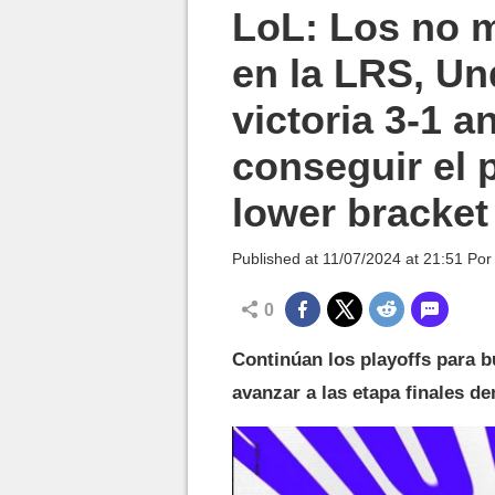
MGG

LoL: Los no 
en la LRS, U
victoria 3-1 
conseguir el p
lower bracket
Published at
11/07/2024 at 21:51
Po
0
Continúan los playoffs para b
avanzar a las etapa finales d