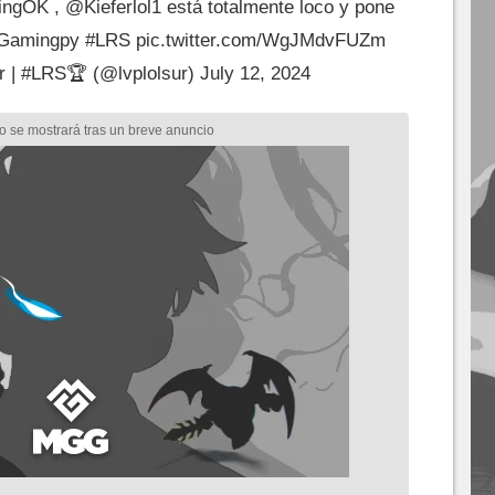
ingOK
,
@Kieferlol1
está totalmente loco y pone
Gamingpy
#LRS
pic.twitter.com/WgJMdvFUZm
r | #LRS🏆 (@lvplolsur)
July 12, 2024