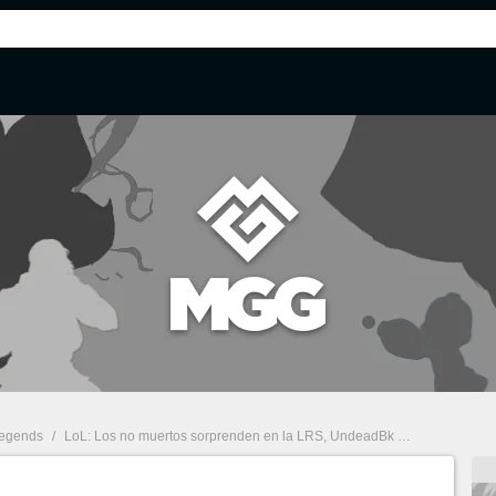
Legends
/
LoL: Los no muertos sorprenden en la LRS, UndeadBk consigue una victoria 3-1 ante MetaGaming para conseguir el pase a la final del lower bracket