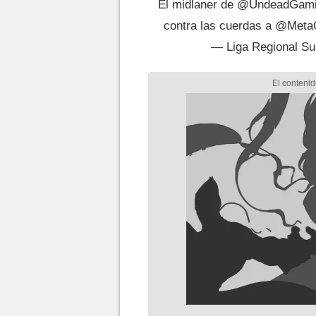
El midlaner de
@UndeadGam
contra las cuerdas a
@Meta
— Liga Regional Su