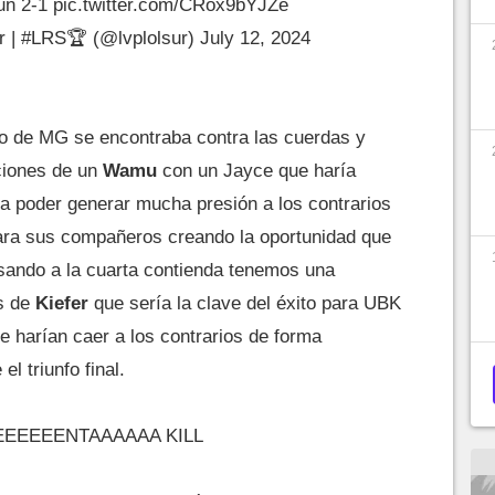
 un 2-1
pic.twitter.com/CRox9bYJZe
r | #LRS🏆 (@lvplolsur)
July 12, 2024
ipo de MG se encontraba contra las cuerdas y
ciones de un
Wamu
con un Jayce que haría
ra poder generar mucha presión a los contrarios
ara sus compañeros creando la oportunidad que
asando a la cuarta contienda tenemos una
s de
Kiefer
que sería la clave del éxito para UBK
 harían caer a los contrarios de forma
l triunfo final.
EEEEENTAAAAAA KILL