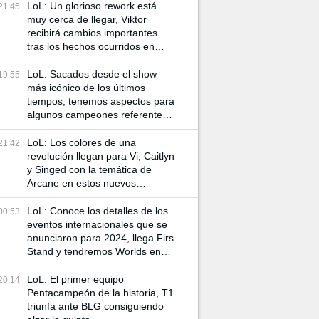
LoL: Un glorioso rework está
21:45
muy cerca de llegar, Viktor
recibirá cambios importantes
tras los hechos ocurridos en
Arcane
LoL: Sacados desde el show
19:55
más icónico de los últimos
tiempos, tenemos aspectos para
algunos campeones referentes
a Arcane
LoL: Los colores de una
21:42
revolución llegan para Vi, Caitlyn
y Singed con la temática de
Arcane en estos nuevos
aspectos
LoL: Conoce los detalles de los
00:53
eventos internacionales que se
anunciaron para 2024, llega Firs
Stand y tendremos Worlds en
China
LoL: El primer equipo
20:14
Pentacampeón de la historia, T1
triunfa ante BLG consiguiendo