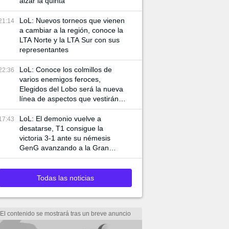
alzar la quinta
LoL: Nuevos torneos que vienen
21:14
a cambiar a la región, conoce la
LTA Norte y la LTA Sur con sus
representantes
LoL: Conoce los colmillos de
22:36
varios enemigos feroces,
Elegidos del Lobo será la nueva
línea de aspectos que vestirán a
Ambessa y Swain
LoL: El demonio vuelve a
17:43
desatarse, T1 consigue la
victoria 3-1 ante su némesis
GenG avanzando a la Gran
Final de Worlds 2024
Todas las noticias