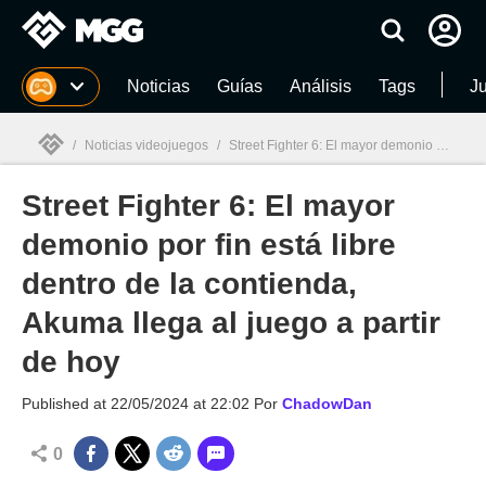
MGG
Noticias
Guías
Análisis
Tags
J
/
Noticias videojuegos
/
Street Fighter 6: El mayor demonio por fin está libre dentro de la contienda, Akuma llega al juego a partir de hoy
Street Fighter 6: El mayor
MGG

demonio por fin está libre
dentro de la contienda,
Akuma llega al juego a partir
de hoy
Published at
22/05/2024 at 22:02
Por
ChadowDan
0