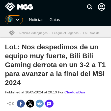
MGG
Noticias
Guías
/
Noticias videojuegos
/
League of Legends
/
LoL: Nos despedimos de un equipo muy fuerte, Bili Bili Gaming derrota en un 3-2 a T1 para avanzar a la final del MSI 2024
LoL: Nos despedimos de un
MGG

equipo muy fuerte, Bili Bili
Gaming derrota en un 3-2 a T1
para avanzar a la final del MSI
2024
Published at
18/05/2024 at 20:19
Por
ChadowDan
0