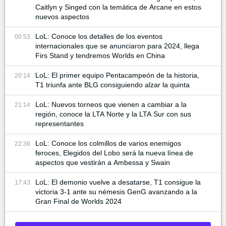
Caitlyn y Singed con la temática de Arcane en estos
nuevos aspectos
LoL: Conoce los detalles de los eventos
00:53
internacionales que se anunciaron para 2024, llega
Firs Stand y tendremos Worlds en China
LoL: El primer equipo Pentacampeón de la historia,
20:14
T1 triunfa ante BLG consiguiendo alzar la quinta
LoL: Nuevos torneos que vienen a cambiar a la
21:14
región, conoce la LTA Norte y la LTA Sur con sus
representantes
LoL: Conoce los colmillos de varios enemigos
22:36
feroces, Elegidos del Lobo será la nueva línea de
aspectos que vestirán a Ambessa y Swain
LoL: El demonio vuelve a desatarse, T1 consigue la
17:43
victoria 3-1 ante su némesis GenG avanzando a la
Gran Final de Worlds 2024