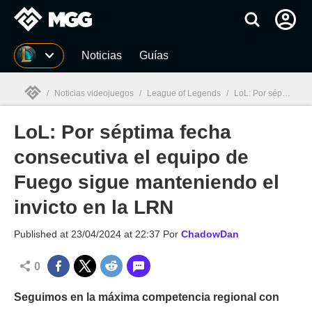
MGG
Noticias
Guías
/
Noticias videojuegos
/
League of Legends
/
LoL: Por séptima fecha consecutiva el equipo de Fuego sigue manteniendo el invicto en la LRN
LoL: Por séptima fecha
MGG

consecutiva el equipo de
Fuego sigue manteniendo el
invicto en la LRN
Published at
23/04/2024 at 22:37
Por
ChadowDan
0
Seguimos en la máxima competencia regional con