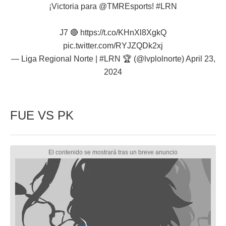
¡Victoria para
@TMREsports
!
#LRN
J7 🔴
https://t.co/KHnXl8XgkQ
pic.twitter.com/RYJZQDk2xj
— Liga Regional Norte | #LRN 🏆 (@lvplolnorte)
April 23,
2024
FUE VS PK