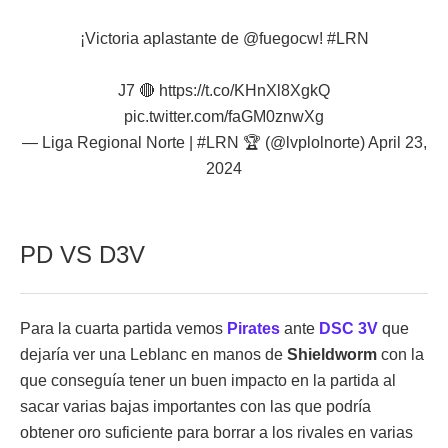
¡Victoria aplastante de
@fuegocw
!
#LRN
J7 🔴
https://t.co/KHnXl8XgkQ
pic.twitter.com/faGM0znwXg
— Liga Regional Norte | #LRN 🏆 (@lvplolnorte)
April 23,
2024
PD VS D3V
Para la cuarta partida vemos
Pirates
ante
DSC 3V
que
dejaría ver una Leblanc en manos de
Shieldworm
con la
que conseguía tener un buen impacto en la partida al
sacar varias bajas importantes con las que podría
obtener oro suficiente para borrar a los rivales en varias