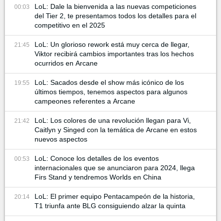
LoL: Dale la bienvenida a las nuevas competiciones
00:03
del Tier 2, te presentamos todos los detalles para el
competitivo en el 2025
LoL: Un glorioso rework está muy cerca de llegar,
21:45
Viktor recibirá cambios importantes tras los hechos
ocurridos en Arcane
LoL: Sacados desde el show más icónico de los
19:55
últimos tiempos, tenemos aspectos para algunos
campeones referentes a Arcane
LoL: Los colores de una revolución llegan para Vi,
21:42
Caitlyn y Singed con la temática de Arcane en estos
nuevos aspectos
LoL: Conoce los detalles de los eventos
00:53
internacionales que se anunciaron para 2024, llega
Firs Stand y tendremos Worlds en China
LoL: El primer equipo Pentacampeón de la historia,
20:14
T1 triunfa ante BLG consiguiendo alzar la quinta