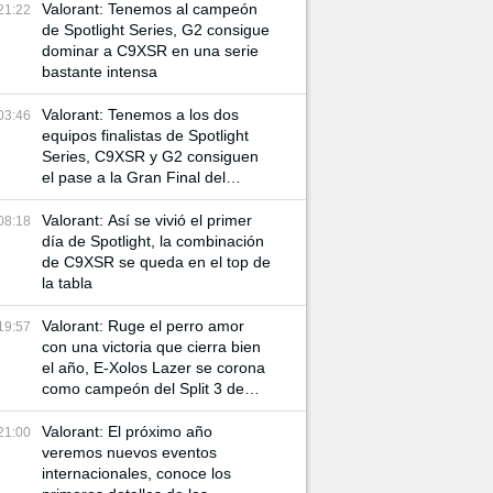
Valorant: Tenemos al campeón
21:22
de Spotlight Series, G2 consigue
dominar a C9XSR en una serie
bastante intensa
Valorant: Tenemos a los dos
03:46
equipos finalistas de Spotlight
Series, C9XSR y G2 consiguen
el pase a la Gran Final del
torneo
Valorant: Así se vivió el primer
08:18
día de Spotlight, la combinación
de C9XSR se queda en el top de
la tabla
Valorant: Ruge el perro amor
19:57
con una victoria que cierra bien
el año, E-Xolos Lazer se corona
como campeón del Split 3 de
VCL Norte
Valorant: El próximo año
21:00
veremos nuevos eventos
internacionales, conoce los