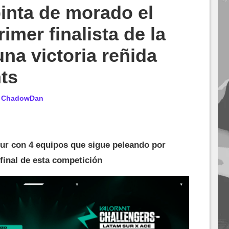
pinta de morado el
rimer finalista de la
na victoria reñida
hts
r
ChadowDan
 sur con 4 equipos que sigue peleando por
 final de esta competición