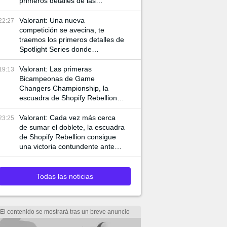
primeros detalles de las
siguientes competencias
internacionales de VCT
Valorant: Una nueva
22:27
competición se avecina, te
traemos los primeros detalles de
Spotlight Series donde
jugadores de VCT y Game
Changers participan
Valorant: Las primeras
19:13
Bicampeonas de Game
Changers Championship, la
escuadra de Shopify Rebellion
consigue llevarse la final 3-0
ante MIBR para alzar la copa
Valorant: Cada vez más cerca
23:25
de sumar el doblete, la escuadra
de Shopify Rebellion consigue
una victoria contundente ante
G2 para asegurar el pase a la
final
Todas las noticias