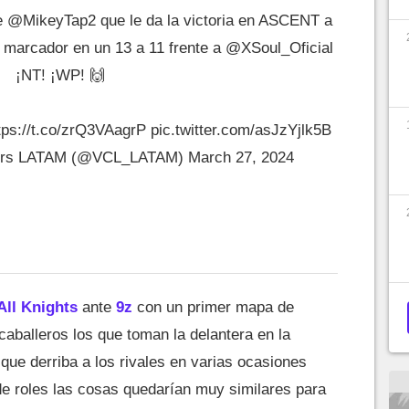
e
@MikeyTap2
que le da la victoria en ASCENT a
 marcador en un 13 a 11 frente a
@XSoul_Oficial
¡NT! ¡WP! 🙌
tps://t.co/zrQ3VAagrP
pic.twitter.com/asJzYjlk5B
ers LATAM (@VCL_LATAM)
March 27, 2024
All Knights
ante
9z
con un primer mapa de
caballeros los que toman la delantera en la
que derriba a los rivales en varias ocasiones
de roles las cosas quedarían muy similares para