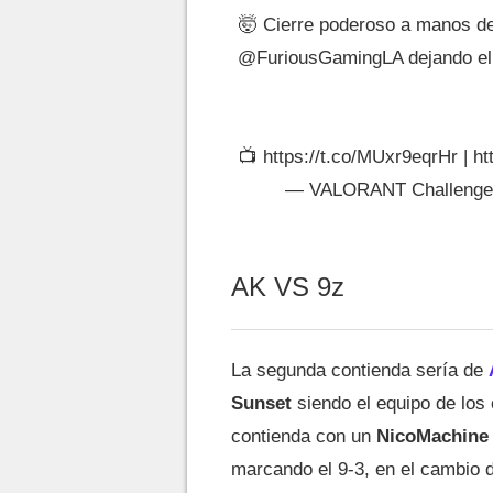
🤯 Cierre poderoso a manos d
@FuriousGamingLA
dejando el
📺
https://t.co/MUxr9eqrHr
|
ht
— VALORANT Challeng
AK VS 9z
La segunda contienda sería de
Sunset
siendo el equipo de los 
contienda con un
NicoMachine
marcando el 9-3, en el cambio 