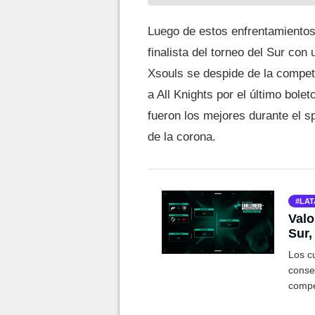
Luego de estos enfrentamiento
finalista del torneo del Sur con
Xsouls se despide de la compet
a All Knights por el último bole
fueron los mejores durante el 
de la corona.
LAT
Valo
Sur,
avan
Los c
conseg
compe