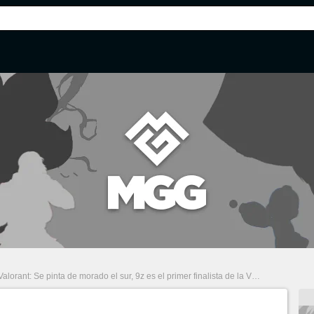
Valorant: Se pinta de morado el sur, 9z es el primer finalista de la VCL Sur con una victoria reñida ante All Knights