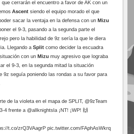
 que cerrarán el encuentro a favor de AK con un
nemos
Ascent
siendo el equipo morado el que
poder sacar la ventaja en la defensa con un
Mizu
oner el 9-3, pasando a la segunda parte el
jo pero la habilidad de 9z sería la que le diera
ria. Llegando a
Split
como decider la escuadra
 situación con un
Mizu
muy agresivo que lograba
ar el 9-3, en la segunda mitad la situación
e 9z seguía poniendo las rondas a su favor para
.
e de la violeta en el mapa de SPLIT,
@9zTeam
3-4 frente a
@allknightsla
¡NT! ¡WP! 🙌
ps://t.co/zrQ3VAagrP
pic.twitter.com/FAphAsWkrq