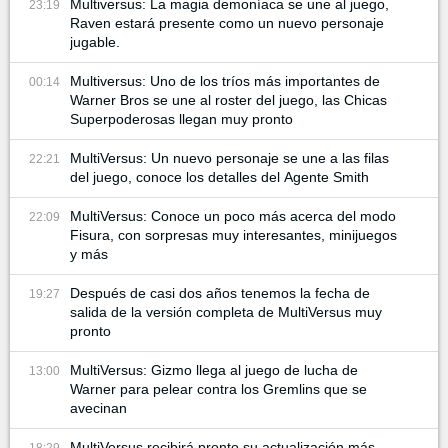
Multiversus: La magia demoníaca se une al juego,
23:19
Raven estará presente como un nuevo personaje
jugable.
Multiversus: Uno de los tríos más importantes de
00:14
Warner Bros se une al roster del juego, las Chicas
Superpoderosas llegan muy pronto
MultiVersus: Un nuevo personaje se une a las filas
22:21
del juego, conoce los detalles del Agente Smith
MultiVersus: Conoce un poco más acerca del modo
22:09
Fisura, con sorpresas muy interesantes, minijuegos
y más
Después de casi dos años tenemos la fecha de
19:27
salida de la versión completa de MultiVersus muy
pronto
MultiVersus: Gizmo llega al juego de lucha de
13:00
Warner para pelear contra los Gremlins que se
avecinan
MultiVersus recibirá pronto su actualización más
18:29