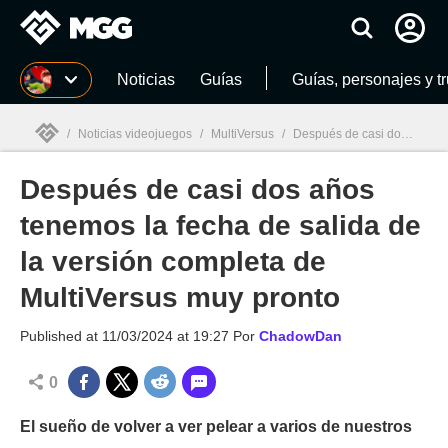
MGG
Noticias
Guías
Guías, personajes y t
/
Noticias videojuegos
/
MultiVersus
/
Después de casi dos años tenemos la fecha de salida de la versión completa de MultiVersus muy pronto
Después de casi dos años
MGG

tenemos la fecha de salida de
la versión completa de
MultiVersus muy pronto
Published at
11/03/2024 at 19:27
Por
ChadowDan
0
El sueño de volver a ver pelear a varios de nuestros