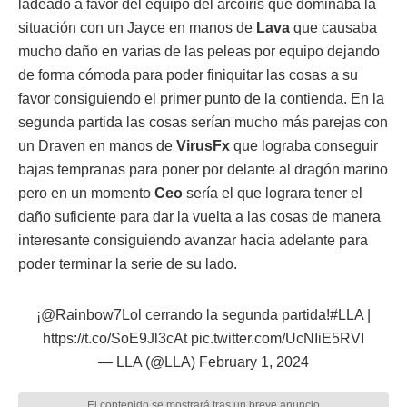
ladeado a favor del equipo del arcoíris que dominaba la
situación con un Jayce en manos de
Lava
que causaba
mucho daño en varias de las peleas por equipo dejando
de forma cómoda para poder finiquitar las cosas a su
favor consiguiendo el primer punto de la contienda. En la
segunda partida las cosas serían mucho más parejas con
un Draven en manos de
VirusFx
que lograba conseguir
bajas tempranas para poner por delante al dragón marino
pero en un momento
Ceo
sería el que lograra tener el
daño suficiente para dar la vuelta a las cosas de manera
interesante consiguiendo avanzar hacia adelante para
poder terminar la serie de su lado.
¡
@Rainbow7Lol
cerrando la segunda partida!
#LLA
|
https://t.co/SoE9Jl3cAt
pic.twitter.com/UcNIiE5RVI
— LLA (@LLA)
February 1, 2024