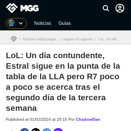
MGG
Noticias
Guías
/
Noticias videojuegos
/
League of Legends
/
LoL: Un día contundente, Estral sigue en la punta de la tabla de la LLA pero R7 poco a poco se acerca tras el segundo día de la tercera semana
LoL: Un día contundente,
MGG

Estral sigue en la punta de la
tabla de la LLA pero R7 poco
a poco se acerca tras el
segundo día de la tercera
semana
Published at
01/02/2024 at 20:15
Por
ChadowDan