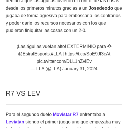
debido a que las águilas tuvieron el control de las cosas
desde los primeros minutos gracias a un
Josedeodo
que
jugaba de forma agresiva para emboscar a los contrarios
y poder darle los recursos necesarios con los que
pudieron finiquitar las cosas con un 2-0.
¡Las águilas vuelan alto! EXTERMINIO para 🦅
@EstralEsports
.
#LLA
|
https://t.co/SoE9Jl3cAt
pic.twitter.com/DLL1nZvlEv
— LLA (@LLA)
January 31, 2024
R7 VS LEV
Para el segundo duelo
Movistar R7
enfrentaba a
Leviatán
siendo el primer juego uno que empezaba muy