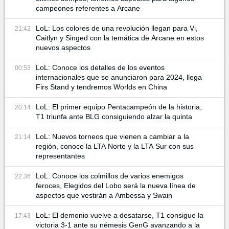
campeones referentes a Arcane
LoL: Los colores de una revolución llegan para Vi,
21:42
Caitlyn y Singed con la temática de Arcane en estos
nuevos aspectos
LoL: Conoce los detalles de los eventos
00:53
internacionales que se anunciaron para 2024, llega
Firs Stand y tendremos Worlds en China
LoL: El primer equipo Pentacampeón de la historia,
20:14
T1 triunfa ante BLG consiguiendo alzar la quinta
LoL: Nuevos torneos que vienen a cambiar a la
21:14
región, conoce la LTA Norte y la LTA Sur con sus
representantes
LoL: Conoce los colmillos de varios enemigos
22:36
feroces, Elegidos del Lobo será la nueva línea de
aspectos que vestirán a Ambessa y Swain
LoL: El demonio vuelve a desatarse, T1 consigue la
17:43
victoria 3-1 ante su némesis GenG avanzando a la