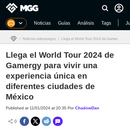
MGG
Noticias
Guías
Análisis
Tags
J
/
Noticias videojuegos
/
Llega el World Tour 2024 de Gamergy para vivir una experiencia única en diferentes ciudades de México
Llega el World Tour 2024 de
MGG

Gamergy para vivir una
experiencia única en
diferentes ciudades de
México
Published at
11/01/2024 at 20:35
Por
ChadowDan
0