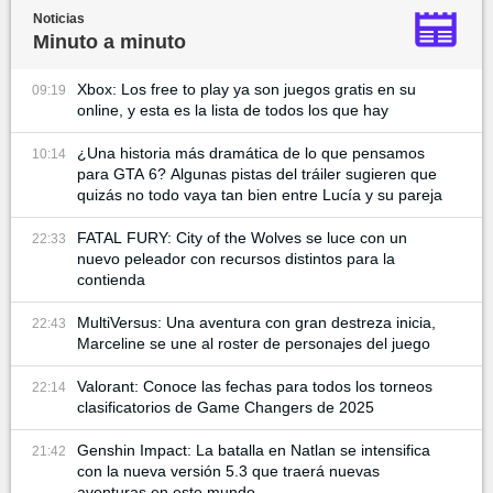
Noticias
Minuto a minuto
Xbox: Los free to play ya son juegos gratis en su
09:19
online, y esta es la lista de todos los que hay
¿Una historia más dramática de lo que pensamos
10:14
para GTA 6? Algunas pistas del tráiler sugieren que
quizás no todo vaya tan bien entre Lucía y su pareja
FATAL FURY: City of the Wolves se luce con un
22:33
nuevo peleador con recursos distintos para la
contienda
MultiVersus: Una aventura con gran destreza inicia,
22:43
Marceline se une al roster de personajes del juego
Valorant: Conoce las fechas para todos los torneos
22:14
clasificatorios de Game Changers de 2025
Genshin Impact: La batalla en Natlan se intensifica
21:42
con la nueva versión 5.3 que traerá nuevas
aventuras en este mundo