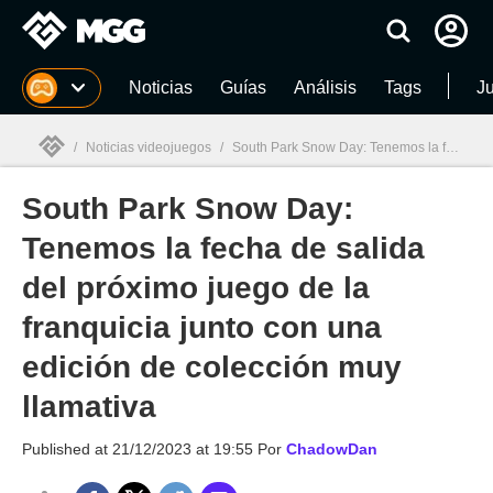
MGG
Noticias
Guías
Análisis
Tags
J
/
Noticias videojuegos
/
South Park Snow Day: Tenemos la fecha de salida del próximo juego de la franquicia junto con una edición de colección muy llamativa
South Park Snow Day:
MGG

Tenemos la fecha de salida
del próximo juego de la
franquicia junto con una
edición de colección muy
llamativa
Published at
21/12/2023 at 19:55
Por
ChadowDan