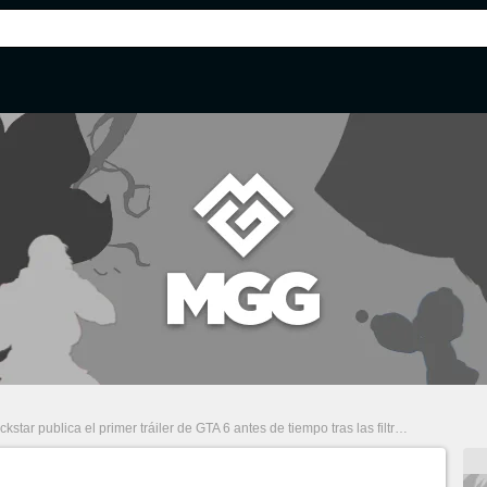
kstar publica el primer tráiler de GTA 6 antes de tiempo tras las filtraciones