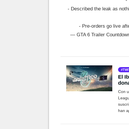
-
- Described the leak as noth
- Pre-orders go live afte
— GTA 6 Trailer Countdo
TWI
El I
dona
reca
Con u
Leagu
suscr
han a
destin