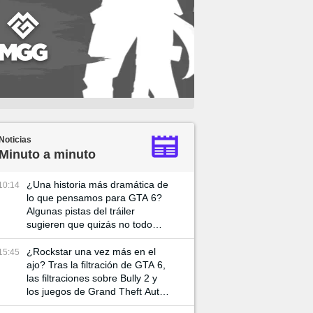
Noticias
Minuto a minuto
¿Una historia más dramática de
10:14
lo que pensamos para GTA 6?
Algunas pistas del tráiler
sugieren que quizás no todo
vaya tan bien entre Lucía y su
pareja
¿Rockstar una vez más en el
15:45
ajo? Tras la filtración de GTA 6,
las filtraciones sobre Bully 2 y
los juegos de Grand Theft Auto
rondan por Internet