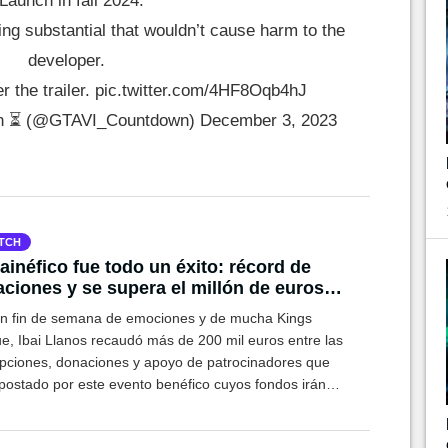
 Launch in fall 2024.
ing substantial that wouldn’t cause harm to the
developer.
r the trailer.
pic.twitter.com/4HF8Oqb4hJ
wn ⏳ (@GTAVI_Countdown)
December 3, 2023
TCH
bainéfico fue todo un éxito: récord de
ciones y se supera el millón de euros
udados en sus siete ediciones
n fin de semana de emociones y de mucha Kings
e, Ibai Llanos recaudó más de 200 mil euros entre las
ipciones, donaciones y apoyo de patrocinadores que
postado por este evento benéfico cuyos fondos irán
ados al Instituto Guttmann.