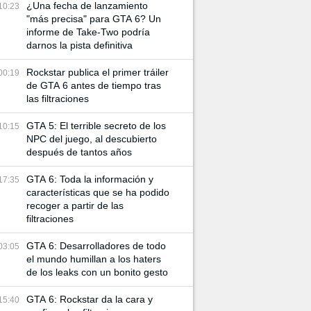
¿Una fecha de lanzamiento
10:23
"más precisa" para GTA 6? Un
informe de Take-Two podría
darnos la pista definitiva
Rockstar publica el primer tráiler
00:19
de GTA 6 antes de tiempo tras
las filtraciones
GTA 5: El terrible secreto de los
10:15
NPC del juego, al descubierto
después de tantos años
GTA 6: Toda la información y
17:35
características que se ha podido
recoger a partir de las
filtraciones
GTA 6: Desarrolladores de todo
03:05
el mundo humillan a los haters
de los leaks con un bonito gesto
GTA 6: Rockstar da la cara y
15:40