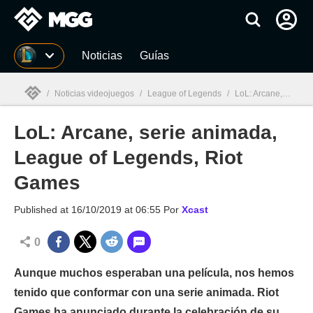
MGG
Noticias
Guías
/
Noticias videojuegos
/
League of Legends
/
LoL: Arcane, serie animada, League of Legends, Riot Games
LoL: Arcane, serie animada,
MGG

League of Legends, Riot
Games
Published at
16/10/2019 at 06:55
Por
Xcast
0
Aunque muchos esperaban una película, nos hemos
tenido que conformar con una serie animada. Riot
Games ha anunciado durante la celebración de su