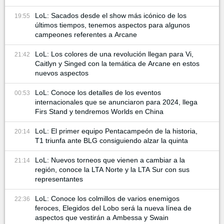
LoL: Sacados desde el show más icónico de los
19:55
últimos tiempos, tenemos aspectos para algunos
campeones referentes a Arcane
LoL: Los colores de una revolución llegan para Vi,
21:42
Caitlyn y Singed con la temática de Arcane en estos
nuevos aspectos
LoL: Conoce los detalles de los eventos
00:53
internacionales que se anunciaron para 2024, llega
Firs Stand y tendremos Worlds en China
LoL: El primer equipo Pentacampeón de la historia,
20:14
T1 triunfa ante BLG consiguiendo alzar la quinta
LoL: Nuevos torneos que vienen a cambiar a la
21:14
región, conoce la LTA Norte y la LTA Sur con sus
representantes
LoL: Conoce los colmillos de varios enemigos
22:36
feroces, Elegidos del Lobo será la nueva línea de
aspectos que vestirán a Ambessa y Swain