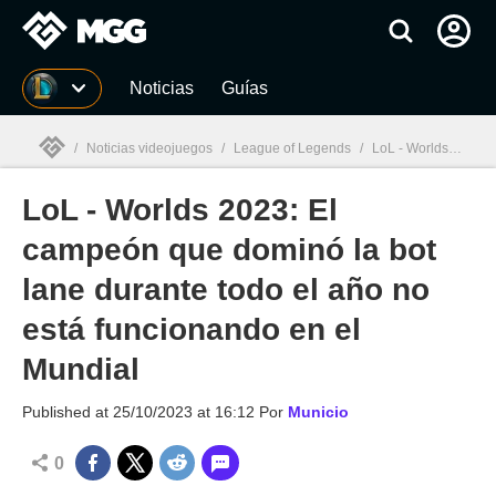
MGG
Noticias
Guías
/
Noticias videojuegos
/
League of Legends
/
LoL - Worlds 2023: El campeón que dominó la bot lane durante todo el año no está funcionando en el Mundial
LoL - Worlds 2023: El
MGG

campeón que dominó la bot
lane durante todo el año no
está funcionando en el
Mundial
Published at
25/10/2023 at 16:12
Por
Municio
0