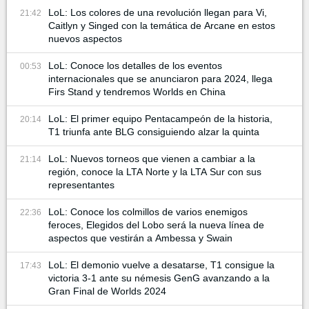
LoL: Los colores de una revolución llegan para Vi,
21:42
Caitlyn y Singed con la temática de Arcane en estos
nuevos aspectos
LoL: Conoce los detalles de los eventos
00:53
internacionales que se anunciaron para 2024, llega
Firs Stand y tendremos Worlds en China
LoL: El primer equipo Pentacampeón de la historia,
20:14
T1 triunfa ante BLG consiguiendo alzar la quinta
LoL: Nuevos torneos que vienen a cambiar a la
21:14
región, conoce la LTA Norte y la LTA Sur con sus
representantes
LoL: Conoce los colmillos de varios enemigos
22:36
feroces, Elegidos del Lobo será la nueva línea de
aspectos que vestirán a Ambessa y Swain
LoL: El demonio vuelve a desatarse, T1 consigue la
17:43
victoria 3-1 ante su némesis GenG avanzando a la
Gran Final de Worlds 2024