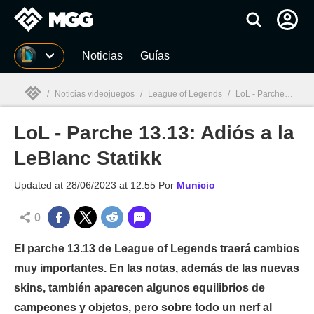
MGG
Noticias
Guías
/
Noticias videojuegos
/
League of Legends
/
LoL - Parche 13.13: Adiós a la LeBlanc Statikk
LoL - Parche 13.13: Adiós a la
MGG

LeBlanc Statikk
Updated at
28/06/2023 at 12:55
Por
Municio
0
El parche 13.13 de League of Legends traerá cambios
muy importantes. En las notas, además de las nuevas
skins, también aparecen algunos equilibrios de
campeones y objetos, pero sobre todo un nerf al