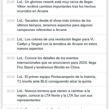
LoL: Un glorioso rework está muy cerca de llegar,
21:45
Viktor recibirá cambios importantes tras los hechos
ocurridos en Arcane
LoL: Sacados desde el show más icónico de los
19:55
últimos tiempos, tenemos aspectos para algunos
campeones referentes a Arcane
LoL: Los colores de una revolución llegan para Vi,
21:42
Caitlyn y Singed con la temática de Arcane en estos
nuevos aspectos
LoL: Conoce los detalles de los eventos
00:53
internacionales que se anunciaron para 2024, llega
Firs Stand y tendremos Worlds en China
LoL: El primer equipo Pentacampeón de la historia,
20:14
T1 triunfa ante BLG consiguiendo alzar la quinta
LoL: Nuevos torneos que vienen a cambiar a la
21:14
región, conoce la LTA Norte y la LTA Sur con sus
representantes